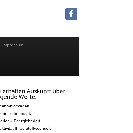
Impressum
e erhalten Auskunft über
lgende Werte:
nehmblockaden
lorienruheumsatz
lorien-/ Energiebedarf
ektivität Ihres Stoffwechsels