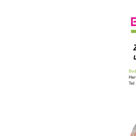
Bod
Her
Tel