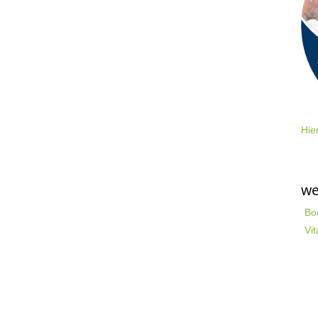
Hie
we
Bo
Vit