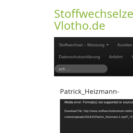
Stoffwechselz
Vlotho.de
Stoffwechsel – Messung
Kunden
Datenschutzerklärung
Anfahrt
Patrick_Heizmann-
Video-
Media error: Format(s) not supported or source
Player
Download File: http://www.stoffwechselzentrum-vlotho
content/uploads/2014/11/Patrick_Heizmann-1.mp4?_=3