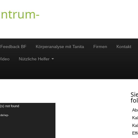
entrum-
 Feedback BF
Körperanalyse mit Tanita
Firmen
Kontakt
Video
Nützliche Helfer
Si
fo
(s) not found
Ab
.de/wp-
Ka
Ka
Eff