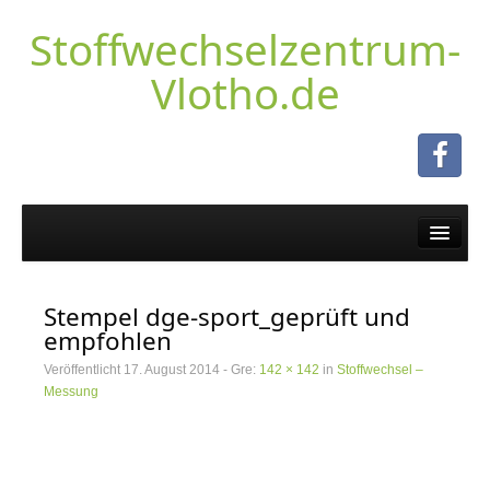
Stoffwechselzentrum-
Vlotho.de
Stoffwechsel – Messung
Abnehmen schon mal versucht?
Stempel dge-sport_geprüft und
Ablauf einer Stoffwechselmessung
empfohlen
Kunden Feedback BF
Veröffentlicht
17. August 2014
- Gre:
142 × 142
in
Stoffwechsel –
Messung
Körperanalyse mit Tanita
Firmen