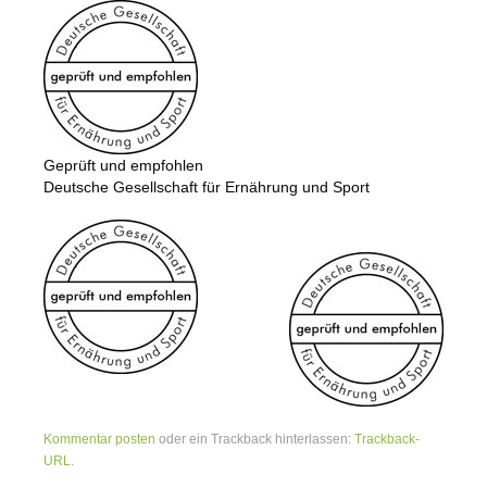
Kontakt
Impressum
Datenschutzerklärung
Anfahrt
Geprüft und empfohlen
Video
Deutsche Gesellschaft für Ernährung und Sport
Nützliche Helfer
Gesundheit Tabellen und Rechner
Kalorientabelle
Kommentar posten
oder ein Trackback hinterlassen:
Trackback-
URL
.